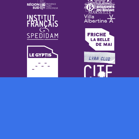
contact@amicentre.biz
Mentions légales
Site par josselinco