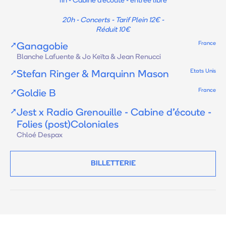
11h - Cabine d'écoute - entrée libre
20h - Concerts - Tarif Plein 12€ -
Réduit 10€
France
➚
Ganagobie
Blanche Lafuente & Jo Keïta & Jean Renucci
Etats Unis
➚
Stefan Ringer & Marquinn Mason
France
➚
Goldie B
➚
Jest x Radio Grenouille - Cabine d'écoute -
Folies (post)Coloniales
Chloé Despax
BILLETTERIE