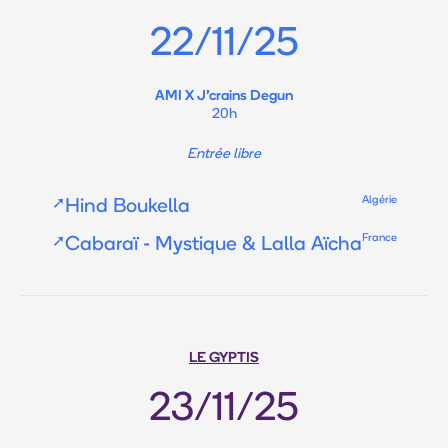
22/11/25
AMI X J’crains Degun
20h
Entrée libre
Algérie
➚
Hind Boukella
France
➚
Cabaraï - Mystique & Lalla Aïcha
LE GYPTIS
23/11/25