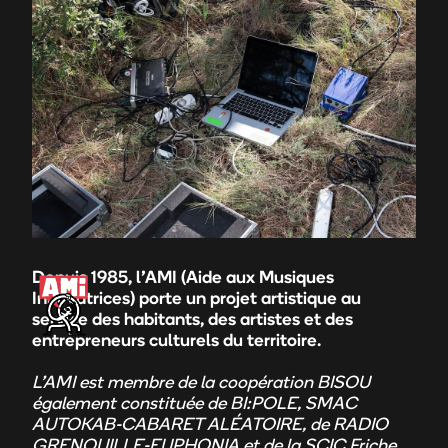
Depuis 1985, l’AMI (Aide aux Musiques
Innovatrices) porte un projet artistique au
service des habitants, des artistes et des
entrepreneurs culturels du territoire.
L’AMI est membre de la coopération BISOU
également
constituée de BI:POLE, SMAC
AUTOKAB-CABARET ALÉATOIRE, de RADIO
GRENOUILLE-EUPHONIA et de la SCIC Friche