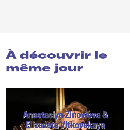
À découvrir le
même jour
Anastasiya Zinovieva &
Elizaveta Vitkovskaya