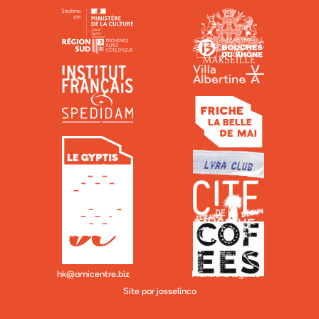
hk@amicentre.biz
Mentions légales
Site par josselinco